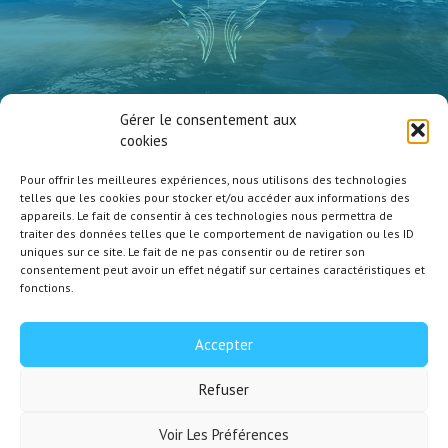
Vanessa Millet
Gérer le consentement aux
Atmosphère Zen
cookies
Pour offrir les meilleures expériences, nous utilisons des technologies
telles que les cookies pour stocker et/ou accéder aux informations des
appareils. Le fait de consentir à ces technologies nous permettra de
traiter des données telles que le comportement de navigation ou les ID
uniques sur ce site. Le fait de ne pas consentir ou de retirer son
Contact
consentement peut avoir un effet négatif sur certaines caractéristiques et
Politique de confidentialité
fonctions.
Mentions Légales
Politique de cookies (UE)
Accepter
Refuser
Copyright © 2026 Atmosphère Zen | Webdesign by
Kris Web
Voir Les Préférences