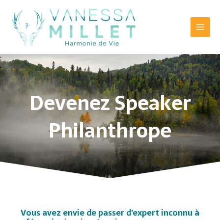
Aller
Main
au
Menu
contenu
Devenez Speaker
Philanthrope
Vous avez envie de passer d’expert inconnu à