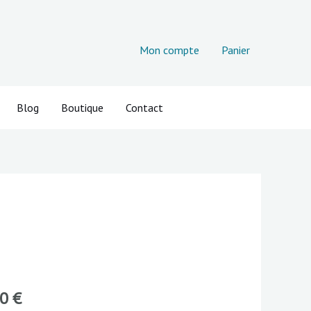
Mon compte
Panier
Blog
Boutique
Contact
Plage
de
prix :
100,00 €
00
€
à