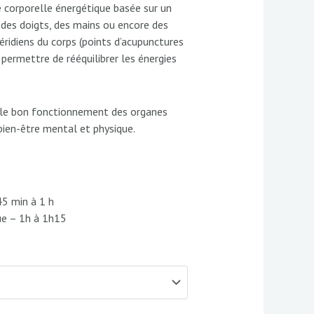
 corporelle énergétique basée sur un
120,00 €
des doigts, des mains ou encore des
éridiens du corps (points d’acupunctures
 permettre de rééquilibrer les énergies
r le bon fonctionnement des organes
 bien-être mental et physique.
45 min à 1 h
ue – 1h à 1h15