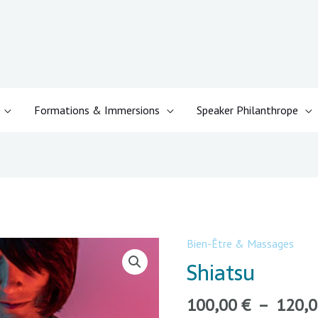
Formations & Immersions
Speaker Philanthrope
Bien-Être & Massages
quantité
de
Shiatsu
Shiatsu
100,00
€
–
120,