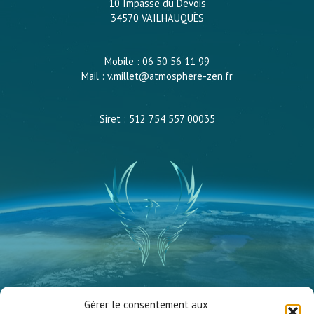
10 Impasse du Devois
34570 VAILHAUQUÈS
Mobile : 06 50 56 11 99
Mail : v.millet@atmosphere-zen.fr
Siret : 512 754 557 00035
Vanessa Millet
Gérer le consentement aux