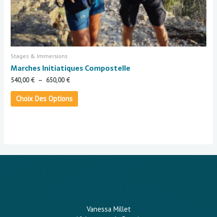
Stages & Immersions
Marches Initiatiques Compostelle
540,00
€
–
650,00
€
Choix Des Options
Vanessa Millet