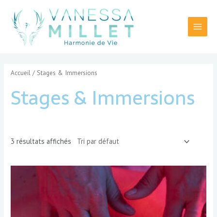
Aller
Main
au
Menu
contenu
Accueil
/ Stages & Immersions
Stages & Immersions
3 résultats affichés
Plage
Ce
de
produit
prix :
a
250,00 €
plusieurs
à
400,00 €
variations.