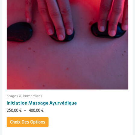
Les
options
peuvent
être
choisies
sur
la
page
du
produit
Stages & Immersions
Initiation Massage Ayurvédique
250,00
€
–
400,00
€
Choix Des Options