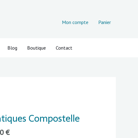
Mon compte
Panier
Blog
Boutique
Contact
Plage
de
atiques Compostelle
prix :
540,00 €
00
€
à