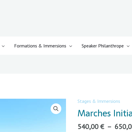
Formations & Immersions
Speaker Philanthrope
Stages & Immersions
quantité
de
Marches Initi
Marches
Initiatiques
540,00
€
–
650,
Compostelle