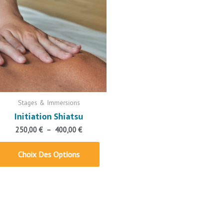
a
250,00 €
à
s
plusieurs
400,00 €
ns.
variations.
Les
options
t
peuvent
être
choisies
sur
Stages & Immersions
la
Initiation Shiatsu
page
250,00
€
–
400,00
€
du
produit
Choix Des Options