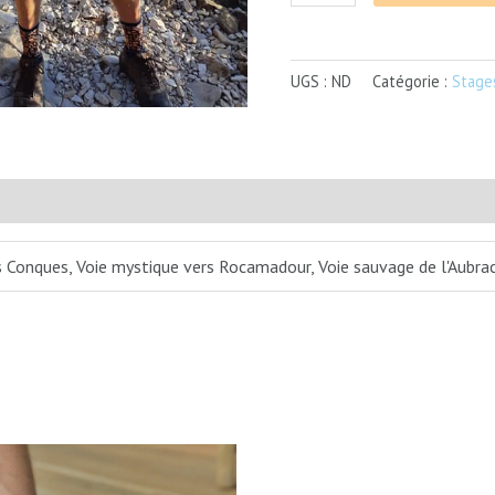
UGS :
ND
Catégorie :
Stage
 Conques, Voie mystique vers Rocamadour, Voie sauvage de l'Aubra
Plage
Ce
de
produit
prix :