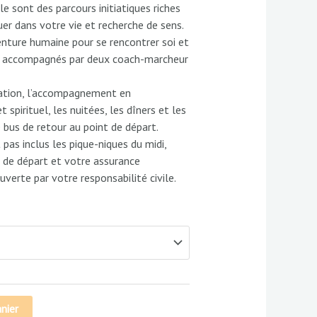
 sont des parcours initiatiques riches
650,00 €
er dans votre vie et recherche de sens.
enture humaine pour se rencontrer soi et
es accompagnés par deux coach-marcheur
isation, l’accompagnement en
pirituel, les nuitées, les dîners et les
e bus de retour au point de départ.
 pas inclus les pique-niques du midi,
t de départ et votre assurance
uverte par votre responsabilité civile.
nier