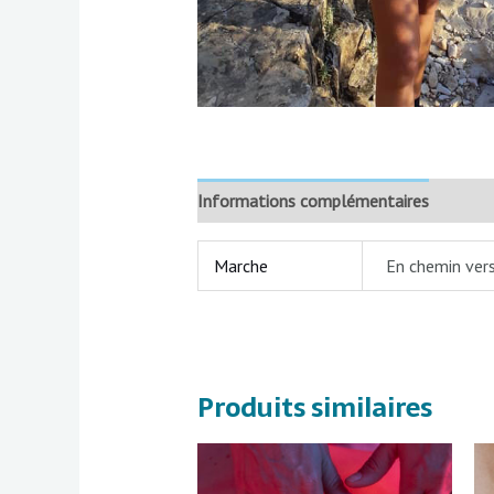
Informations complémentaires
Marche
En chemin vers
Produits similaires
Plage
Ce
de
produit
prix :