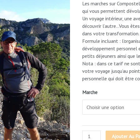
Les marches sur Compostelle
qui vous permettent d’évolu
Un voyage intérieur, une av
découvrir l’autre…Vous êt
dans votre transformation.
Formule incluant : l’organ
développement personnel et s
petits déjeuners ainsi que l
Nota : dans ce tarif ne sont
votre voyage jusqu’au poin
personnelle qui doit être co
Marche
Ajouter Au Pa