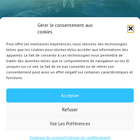
Vanessa Millet
Gérer le consentement aux
Atmosphère Zen
cookies
Pour offrir les meilleures expériences, nous utilisons des technologies
telles que les cookies pour stocker et/ou accéder aux informations des
appareils. Le fait de consentir à ces technologies nous permettra de
traiter des données telles que le comportement de navigation ou les ID
uniques sur ce site. Le fait de ne pas consentir ou de retirer son
Contact
consentement peut avoir un effet négatif sur certaines caractéristiques et
Politique de confidentialité
fonctions.
Mentions Légales
Politique de cookies (UE)
Accepter
Refuser
Copyright © 2026 Atmosphère Zen | Webdesign by
Kris Web
Voir Les Préférences
Politique de cookies
Politique de confidentialité