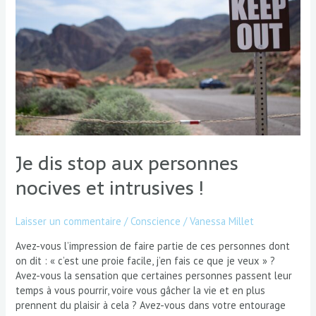
personnes
nocives
et
intrusives !
Je dis stop aux personnes
nocives et intrusives !
Laisser un commentaire
/
Conscience
/
Vanessa Millet
Avez-vous l’impression de faire partie de ces personnes dont
on dit : « c’est une proie facile, j’en fais ce que je veux » ?
Avez-vous la sensation que certaines personnes passent leur
temps à vous pourrir, voire vous gâcher la vie et en plus
prennent du plaisir à cela ? Avez-vous dans votre entourage