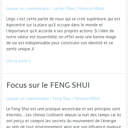
Laisser un commentaire
/
Lacher Prise
/
Vanessa Millet
L’ego, c’est cette partie de nous qui se croit supérieure, qui est
égocentré sur la place qu’il occupe dans le monde et
l’importance qu’il accorde à ses propres actions. Si l’idée de
notre valeur est essentielle, en effet avoir une bonne image
de soi est indispensable pour construire son identité et se
sentir unique, il
Lire la suite »
Focus sur le FENG SHUI
Focus
sur
le
Laisser un commentaire
/
Feng Shui
/
Vanessa Millet
FENG
SHUI
Le Feng Shui est une pratique ancestrale et ses principes sont
éternels… Les chinois l’utilisent depuis la nuit des temps car ils
ont perçu et compris les secrets du mouvement de l’énergie
au sein de tout environnement ainsi que son influence majeure