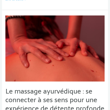
Le
massage
ayurvédique
:
se
connecter
à
ses
sens
pour
une
expérience
de
détente
Le massage ayurvédique : se
profonde
connecter à ses sens pour une
expérience de détente profonde