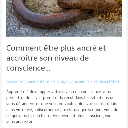
niveau
de
conscience…
Comment être plus ancré et
accroitre son niveau de
conscience…
Laisser un commentaire
/
Ancrage
,
Conscience
/
Vanessa Millet
Apprendre à développer votre niveau de conscience vous
permettra de savoir prendre du recul dans les situations qui
vous dérangent et que vous ne voulez plus voir se reproduire
dans votre vie, à discerner ce qui est dangereux pour vous de
ce qui vous fait du bien… En devenant plus conscient, vous
vous ancrez au