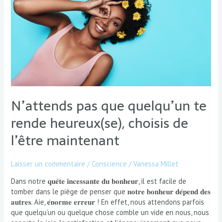
rende
heureux(se),
choisis
de
l’être
maintenant
N’attends pas que quelqu’un te
rende heureux(se), choisis de
l’être maintenant
Laisser un commentaire
/
Conscience
/
Vanessa Millet
Dans notre 𝐪𝐮𝐞̂𝐭𝐞 𝐢𝐧𝐜𝐞𝐬𝐬𝐚𝐧𝐭𝐞 𝐝𝐮 𝐛𝐨𝐧𝐡𝐞𝐮𝐫, il est facile de
tomber dans le piège de penser que 𝐧𝐨𝐭𝐫𝐞 𝐛𝐨𝐧𝐡𝐞𝐮𝐫 𝐝𝐞́𝐩𝐞𝐧𝐝 𝐝𝐞𝐬
𝐚𝐮𝐭𝐫𝐞𝐬. Aie, 𝐞́𝐧𝐨𝐫𝐦𝐞 𝐞𝐫𝐫𝐞𝐮𝐫 ! En effet, nous attendons parfois
que quelqu’un ou quelque chose comble un vide en nous, nous