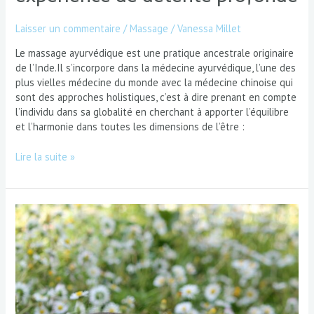
Laisser un commentaire
/
Massage
/
Vanessa Millet
Le massage ayurvédique est une pratique ancestrale originaire
de l’Inde.Il s’incorpore dans la médecine ayurvédique, l’une des
plus vielles médecine du monde avec la médecine chinoise qui
sont des approches holistiques, c’est à dire prenant en compte
l’individu dans sa globalité en cherchant à apporter l’équilibre
et l’harmonie dans toutes les dimensions de l’être :
Lire la suite »
Se
préparer
au
sommeil
et
aux
rêves