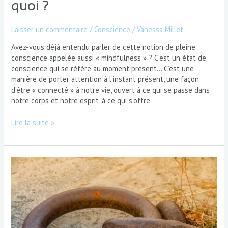
quoi ?
Laisser un commentaire
/
Conscience
/
Vanessa Millet
Avez-vous déjà entendu parler de cette notion de pleine
conscience appelée aussi « mindfulness » ? C’est un état de
conscience qui se réfère au moment présent… C’est une
manière de porter attention à l’instant présent, une façon
d’être « connecté » à notre vie, ouvert à ce qui se passe dans
notre corps et notre esprit, à ce qui s’offre
Lire la suite »
Comment
être
plus
ancré
et
accroitre
son