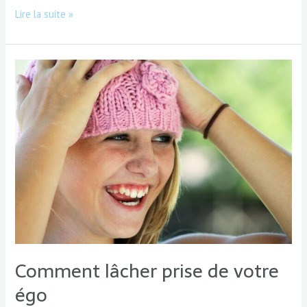
Lire la suite »
Comment
lâcher
prise
de
votre
égo
Comment lâcher prise de votre
égo