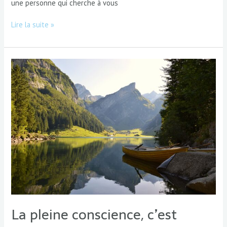
une personne qui cherche à vous
Lire la suite »
La
pleine
conscience,
c’est
quoi ?
La pleine conscience, c’est