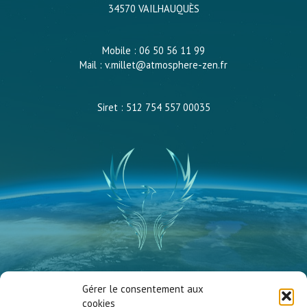
34570 VAILHAUQUÈS
Mobile : 06 50 56 11 99
Mail : v.millet@atmosphere-zen.fr
Siret : 512 754 557 00035
Vanessa Millet
Gérer le consentement aux
Atmosphère Zen
cookies