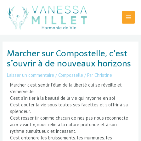
Aller
Main
au
Menu
contenu
Navigation
des
Marcher sur Compostelle, c’est
articles
s’ouvrir à de nouveaux horizons
Laisser un commentaire
/
Compostelle
/ Par
Christine
Marcher c’est sentir l’élan de la liberté qui se réveille et
s’émerveille
C’est s’initier à la beauté de la vie qui rayonne en soi
C’est gouter la vie sous toutes ses facettes et s’offrir à sa
splendeur.
C’est ressentir comme chacun de nos pas nous reconnecte
au « vivant », nous relie à la nature profonde et à son
rythme tumultueux et incessant.
C’est entendre les bruissements, les murmures, les